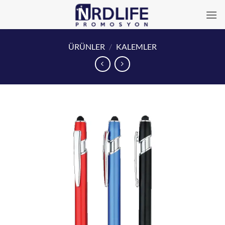
İçeriğe
atla
ÜRÜNLER
/
KALEMLER