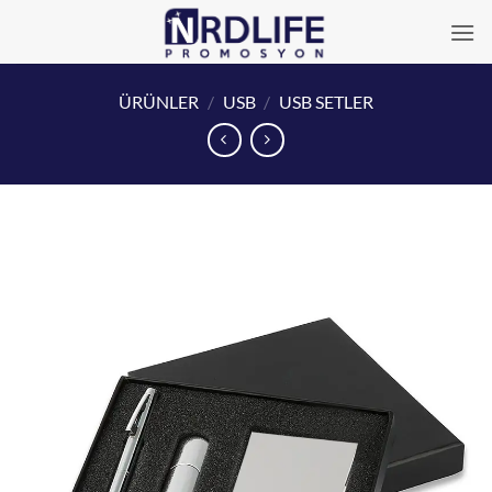
İçeriğe
atla
ÜRÜNLER
/
USB
/
USB SETLER