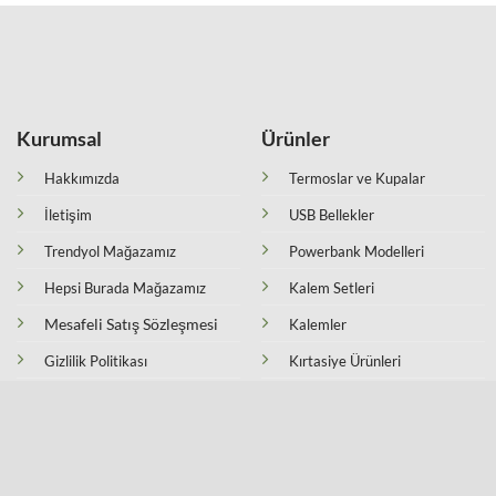
Kurumsal
Ürünler
Hakkımızda
Termoslar ve Kupalar
İletişim
USB Bellekler
Trendyol Mağazamız
Powerbank Modelleri
Hepsi Burada Mağazamız
Kalem Setleri
Mesafeli Satış Sözleşmesi
Kalemler
Gizlilik Politikası
Kırtasiye Ürünleri
Teslimat ve İade Koşulları
Çakmaklar