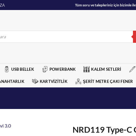
ZA
Tüm soru ve talepleriniz için bizimle 
USB BELLEK
POWERBANK
KALEM SETLERİ
ANAHTARLIK
KARTVİZİTLİK
ŞERİT METRE ÇAKI FENER
NRD119 Type-C O