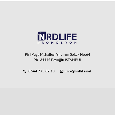
Piri Paşa Mahallesi Yıldırım Sokak No:64
PK. 34445 Beyoğlu İSTANBUL
0544 775 82 13
info@nrdlife.net