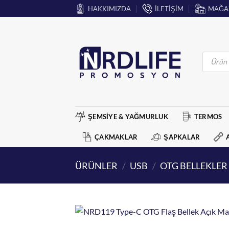
İçeriğe
HAKKIMIZDA
İLETİŞİM
MAĞA
atla
Products
search
ŞEMSİYE & YAĞMURLUK
TERMOS
ÇAKMAKLAR
ŞAPKALAR
ÜRÜNLER
/
USB
/
OTG BELLEKLER