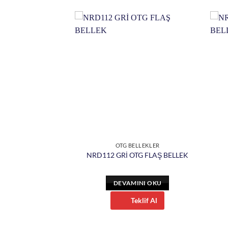
ELLEKLER
OTG BELLEKLER
AŞ BELLEK METAL
NRD112 GRİ OTG FLAŞ BELLEK
INI OKU
DEVAMINI OKU
eklif Al
Teklif Al