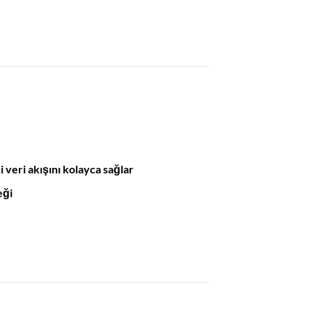
i veri akışını kolayca sağlar
eği