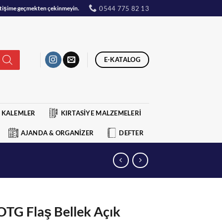
0544 775 82 13
iletişime geçmekten çekinmeyin.
E-KATALOG
KALEMLER
KIRTASİYE MALZEMELERİ
AJANDA & ORGANİZER
DEFTER
TG Flaş Bellek Açık