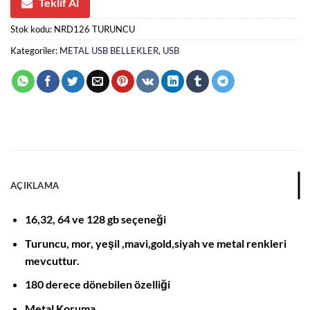
Teklif Al
Stok kodu:
NRD126 TURUNCU
Kategoriler:
METAL USB BELLEKLER
,
USB
AÇIKLAMA
16,32, 64 ve 128 gb seçeneği
Turuncu, mor, yeşil ,mavi,gold,siyah ve metal renkleri
mevcuttur.
180 derece dönebilen özelliği
Metal Koruma