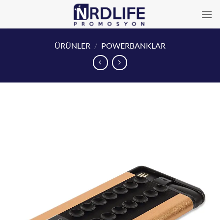
İçeriğe
atla
ÜRÜNLER
/
POWERBANKLAR