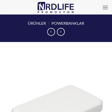
İçeriğe
atla
ÜRÜNLER
/
POWERBANKLAR