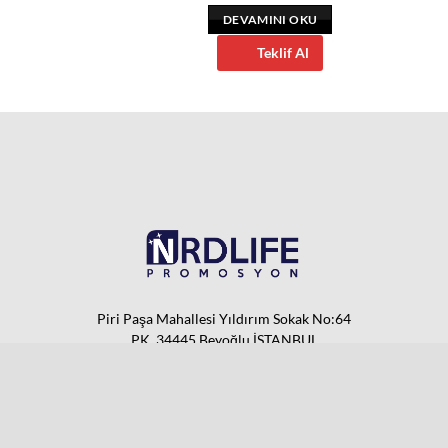
INI OKU
DEVAMINI OKU
eklif Al
Teklif Al
Piri Paşa Mahallesi Yıldırım Sokak No:64
PK. 34445 Beyoğlu İSTANBUL
0544 775 82 13
info@nrdlife.net