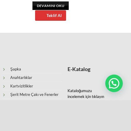
DEVAMINI OKU
Teklif Al
E-Katalog
Şapka
Anahtarlıklar
Kartvizitlikler
Kataloğumuzu
Şerit Metre Çakı ve Fenerler
incelemek için tıklayın
Ajandalar ve Organizerler
Defterler
Şemsiye ve Yağmurluk
Suni Deri Masaüstü Ürünleri