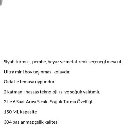
Siyah ,kırmızı, pembe, beyaz ve metal renk seçeneği mevcut.
Ultra mini boy taşınması kolaydır.
Gıda ile temasa uygundur.
2 katmanlı hassas teknoloji, ısı ve soğuk yalıtımlı.
3 ile 6 Saat Arası Sıcak- Soğuk Tutma Özelliği
150 ML kapasite
304 paslanmaz çelik kalitesi