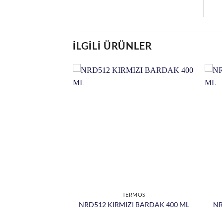
İLGILI ÜRÜNLER
RMOS
TERMOS
itli Termos 450 ML
NRD512 KIRMIZI BARDAK 400 ML
NR