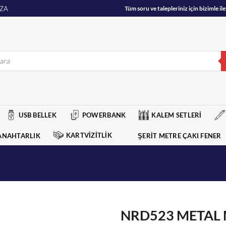
ZA
Tüm soru ve talepleriniz için bizimle 
USB BELLEK
POWERBANK
KALEM SETLERİ
KARTVİZİTLİK
ANAHTARLIK
ŞERİT METRE ÇAKI FENER
NRD523 METAL 