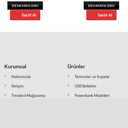
DEVAMINI OKU
DEVAMINI OKU
Teklif Al
Teklif Al
Kurumsal
Ürünler
Hakkımızda
Termoslar ve Kupalar
İletişim
USB Bellekler
Trendyol Mağazamız
Powerbank Modelleri
Hepsi Burada Mağazamız
Kalem Setleri
Mesafeli Satış Sözleşmesi
Kalemler
Gizlilik Politikası
Kırtasiye Ürünleri