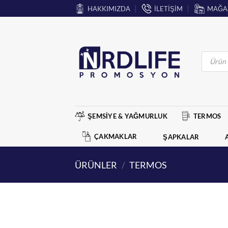
İçeriğe
HAKKIMIZDA
İLETİŞİM
MAĞA
atla
Products
search
ŞEMSİYE & YAĞMURLUK
TERMOS
ÇAKMAKLAR
ŞAPKALAR
ÜRÜNLER
/
TERMOS