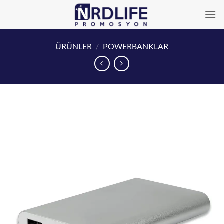
İçeriğe
atla
ÜRÜNLER
/
POWERBANKLAR