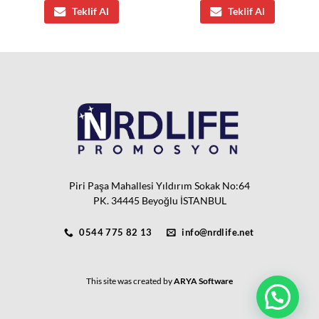
Teklif Al
Teklif Al
Piri Paşa Mahallesi Yıldırım Sokak No:64
PK. 34445 Beyoğlu İSTANBUL
0544 775 82 13
info@nrdlife.net
This site was created by
ARYA Software