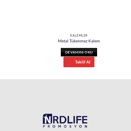
EMLER
KALEMLER
enmez Kalem
Metal Tükenmez Kalem
INI OKU
DEVAMINI OKU
eklif Al
Teklif Al