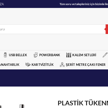
ZA
Tüm soru ve talepleriniz için bizimle 
USB BELLEK
POWERBANK
KALEM SETLERİ
ANAHTARLIK
KARTVİZİTLİK
ŞERİT METRE ÇAKI FENER
PLASTİK TÜKE