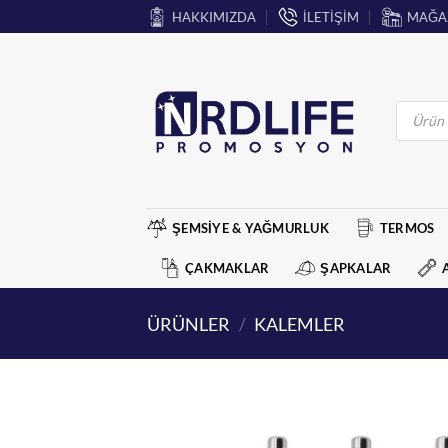
İçeriğe
HAKKIMIZDA
İLETİŞİM
MAĞA
atla
Products
search
ŞEMSİYE & YAĞMURLUK
TERMOS
ÇAKMAKLAR
ŞAPKALAR
ÜRÜNLER
/
KALEMLER