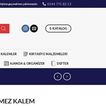
0544 775 82 13
iletişime geçmekten çekinmeyin.
E-KATALOG
KALEMLER
KIRTASİYE MALZEMELERİ
AJANDA & ORGANİZER
DEFTER
NMEZ KALEM