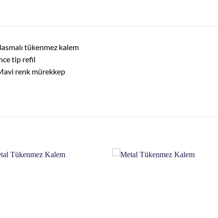
Basmalı tükenmez kalem
nce tip refil
Mavi renk mürekkep