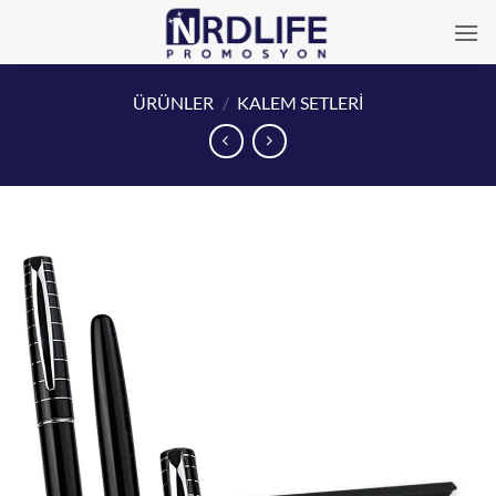
İçeriğe
atla
ÜRÜNLER
/
KALEM SETLERİ