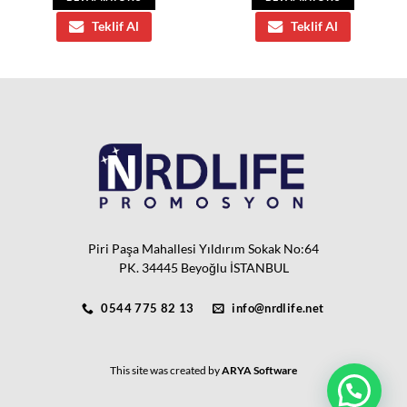
Teklif Al
Teklif Al
Piri Paşa Mahallesi Yıldırım Sokak No:64
PK. 34445 Beyoğlu İSTANBUL
0544 775 82 13
info@nrdlife.net
This site was created by
ARYA Software