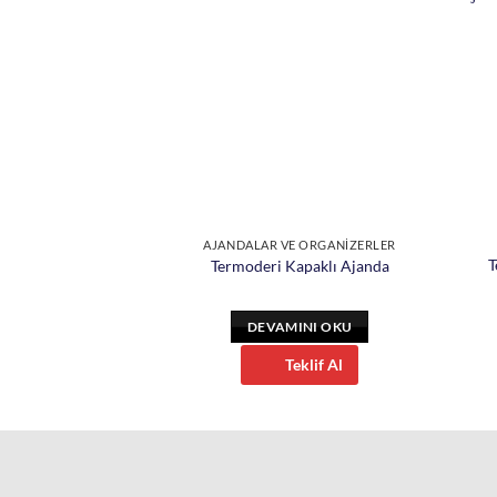
E ORGANİZERLER
AJANDALAR VE ORGANİZERLER
T
lı Spiralli Ajanda
Termoderi Kapaklı Ajanda
INI OKU
DEVAMINI OKU
eklif Al
Teklif Al