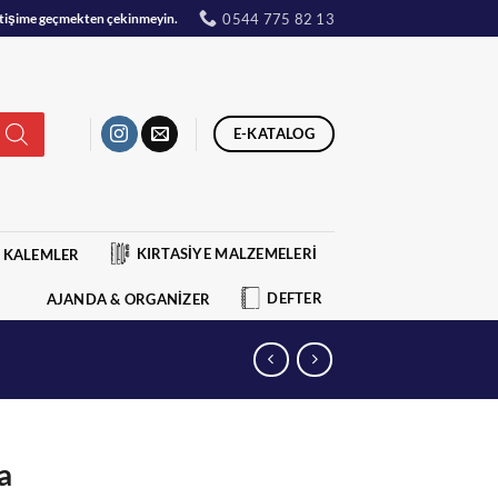
0544 775 82 13
iletişime geçmekten çekinmeyin.
E-KATALOG
KIRTASİYE MALZEMELERİ
KALEMLER
DEFTER
AJANDA & ORGANİZER
a