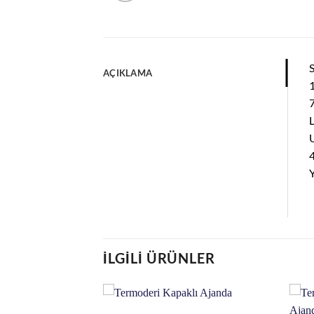
S
AÇIKLAMA
7
L
U
4
Y
İLGILI ÜRÜNLER