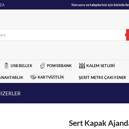
ZA
Tüm soru ve talepleriniz için bizimle 
USB BELLEK
POWERBANK
KALEM SETLERİ
KARTVİZİTLİK
ANAHTARLIK
ŞERİT METRE ÇAKI FENER
İZERLER
Sert Kapak Ajand