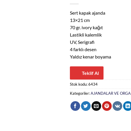
Sert kapak ajanda
13×21 cm
70 gr. ivory kağıt
Lastikli kalemlik
UV, Serigrafi
4 farklı desen
Yaldız kenar boyama
Teklif Al
Stok kodu:
6434
Kategoriler:
AJANDALAR VE ORGA