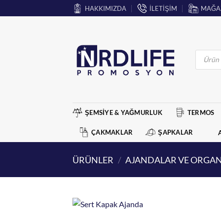
İçeriğe
HAKKIMIZDA
İLETİŞİM
MAĞA
atla
Products
search
ŞEMSİYE & YAĞMURLUK
TERMOS
ÇAKMAKLAR
ŞAPKALAR
ÜRÜNLER
/
AJANDALAR VE ORGAN