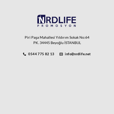
Piri Paşa Mahallesi Yıldırım Sokak No:64
PK. 34445 Beyoğlu İSTANBUL
0544 775 82 13
info@nrdlife.net