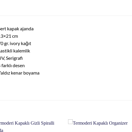
ert kapak ajanda
13×21 cm
0 gr. ivory kağıt
astikli kalemlik
V, Serigrafi
 farklı desen
aldız kenar boyama