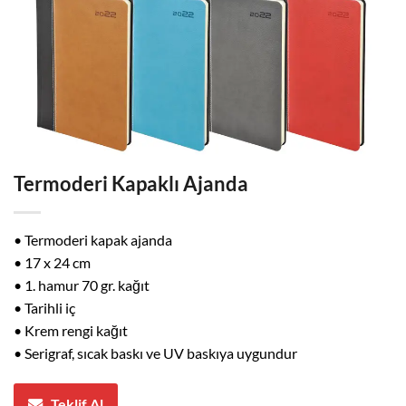
Termoderi Kapaklı Ajanda
• Termoderi kapak ajanda
• 17 x 24 cm
• 1. hamur 70 gr. kağıt
• Tarihli iç
• Krem rengi kağıt
• Serigraf, sıcak baskı ve UV baskıya uygundur
Teklif Al