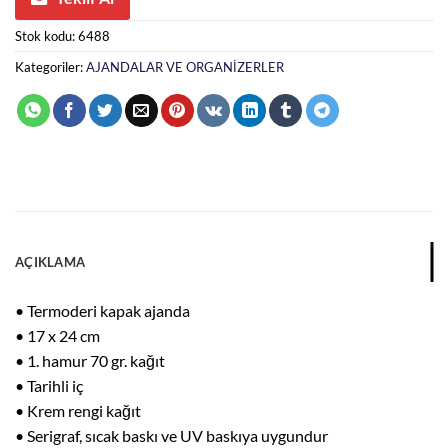
Stok kodu:
6488
Kategoriler:
AJANDALAR VE ORGANİZERLER
AÇIKLAMA
• Termoderi kapak ajanda
• 17 x 24 cm
• 1. hamur 70 gr. kağıt
• Tarihli iç
• Krem rengi kağıt
• Serigraf, sıcak baskı ve UV baskıya uygundur