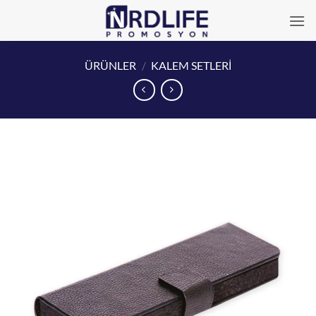
İçeriğe
atla
ÜRÜNLER
/
KALEM SETLERİ