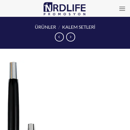
İçeriğe
atla
ÜRÜNLER
/
KALEM SETLERİ