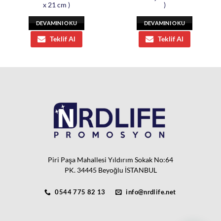
x 21 cm )
)
DEVAMINI OKU
DEVAMINI OKU
Teklif Al
Teklif Al
Piri Paşa Mahallesi Yıldırım Sokak No:64
PK. 34445 Beyoğlu İSTANBUL
0544 775 82 13
info@nrdlife.net