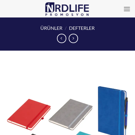
İçeriğe
atla
ÜRÜNLER
/
DEFTERLER