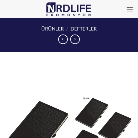
İçeriğe
atla
ÜRÜNLER
/
DEFTERLER