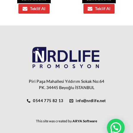
Teklif Al
Teklif Al
Piri Paşa Mahallesi Yıldırım Sokak No:64
PK. 34445 Beyoğlu İSTANBUL
0544 775 82 13
info@nrdlife.net
This site was created by
ARYA Software