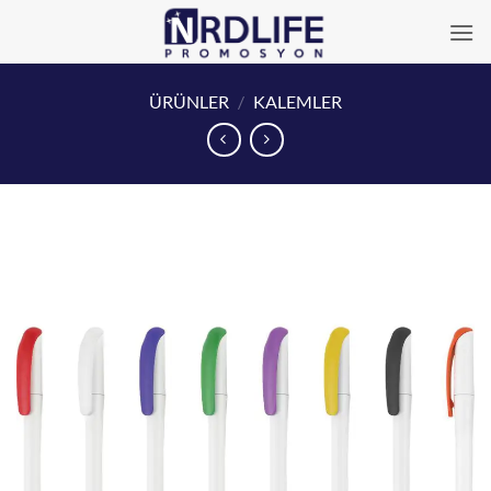
İçeriğe
atla
ÜRÜNLER
/
KALEMLER