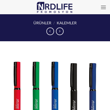
İçeriğe
atla
ÜRÜNLER
/
KALEMLER