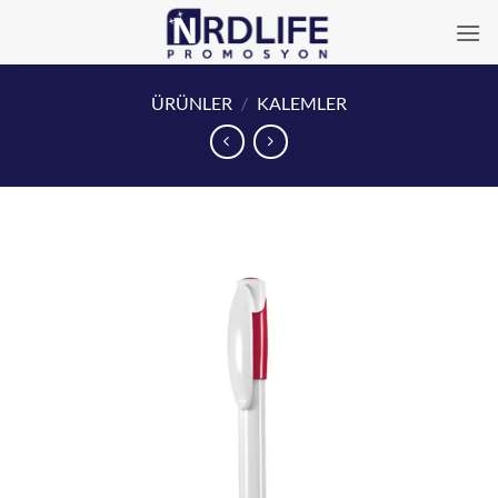
İçeriğe
atla
ÜRÜNLER
/
KALEMLER