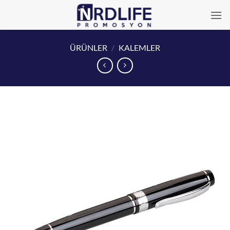
İçeriğe
atla
ÜRÜNLER
/
KALEMLER