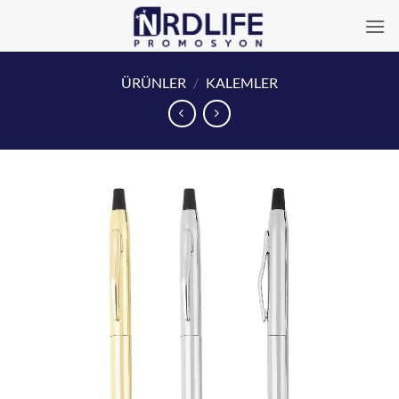
İçeriğe
atla
ÜRÜNLER
/
KALEMLER