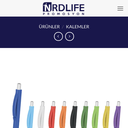
İçeriğe
atla
ÜRÜNLER
/
KALEMLER