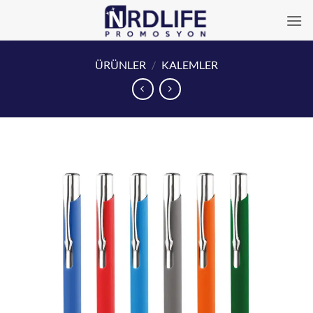
İçeriğe
atla
ÜRÜNLER
/
KALEMLER