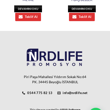
DEVAMINI OKU
DEVAMINI OKU
Teklif Al
Teklif Al
Piri Paşa Mahallesi Yıldırım Sokak No:64
PK. 34445 Beyoğlu İSTANBUL
0544 775 82 13
info@nrdlife.net
This site was created by
ARYA Software