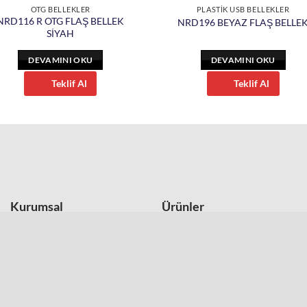
OTG BELLEKLER
PLASTİK USB BELLEKLER
NRD116 R OTG FLAŞ BELLEK
NRD196 BEYAZ FLAŞ BELLE
SİYAH
DEVAMINI OKU
DEVAMINI OKU
Teklif Al
Teklif Al
Kurumsal
Ürünler
Hakkımızda
Termoslar ve Kupalar
İletişim
USB Bellekler
Trendyol Mağazamız
Powerbank Modelleri
Hepsi Burada Mağazamız
Kalem Setleri