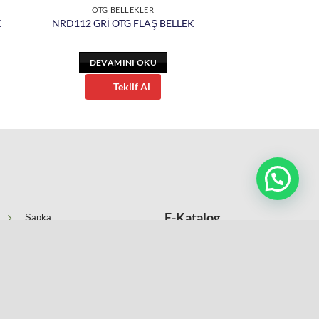
OTG BELLEKLER
K
NRD112 GRİ OTG FLAŞ BELLEK
DEVAMINI OKU
Teklif Al
E-Katalog
Şapka
Anahtarlıklar
Kartvizitlikler
Kataloğumuzu
Şerit Metre Çakı ve Fenerler
incelemek için tıklayın
Ajandalar ve Organizerler