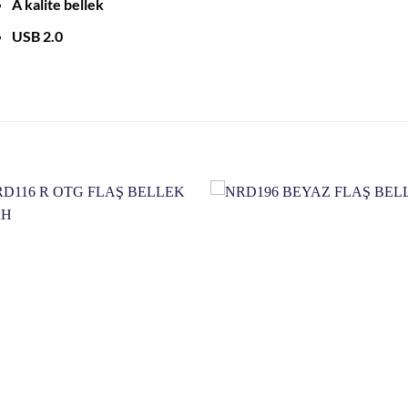
A kalite bellek
USB 2.0