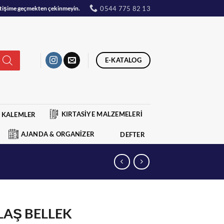
0544 775 82 13
iletişime geçmekten çekinmeyin.
E-KATALOG
KIRTASİYE MALZEMELERİ
KALEMLER
AJANDA & ORGANİZER
DEFTER
LAŞ BELLEK