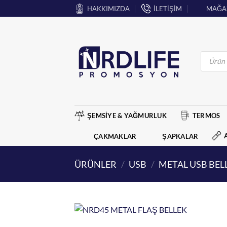
İçeriğe
HAKKIMIZDA
İLETİŞİM
MAĞA
atla
Products
search
ŞEMSİYE & YAĞMURLUK
TERMOS
ÇAKMAKLAR
ŞAPKALAR
ÜRÜNLER
/
USB
/
METAL USB BEL