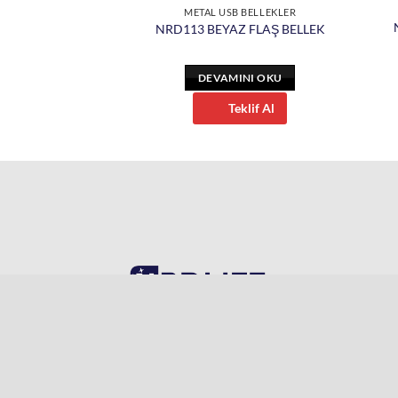
B BELLEKLER
METAL USB BELLEKLER
L FLAŞ BELLEK
NRD113 BEYAZ FLAŞ BELLEK
INI OKU
DEVAMINI OKU
eklif Al
Teklif Al
Piri Paşa Mahallesi Yıldırım Sokak No:64
PK. 34445 Beyoğlu İSTANBUL