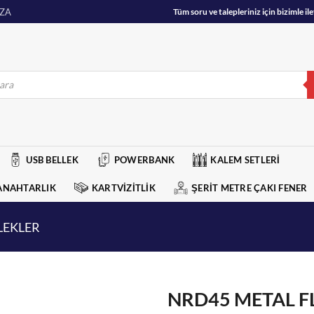
ZA
Tüm soru ve talepleriniz için bizimle 
USB BELLEK
POWERBANK
KALEM SETLERİ
ANAHTARLIK
KARTVİZİTLİK
ŞERİT METRE ÇAKI FENER
LEKLER
NRD45 METAL F