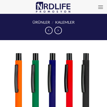
İçeriğe
atla
ÜRÜNLER
/
KALEMLER