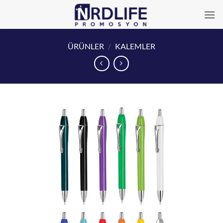
İçeriğe
atla
ÜRÜNLER
/
KALEMLER