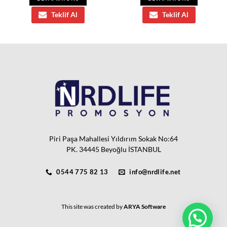
Teklif Al
Teklif Al
Piri Paşa Mahallesi Yıldırım Sokak No:64
PK. 34445 Beyoğlu İSTANBUL
0544 775 82 13
info@nrdlife.net
This site was created by
ARYA Software