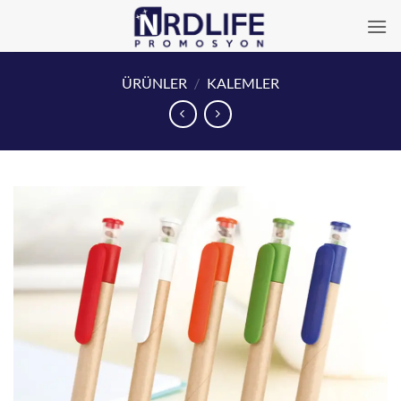
İçeriğe
atla
ÜRÜNLER
/
KALEMLER