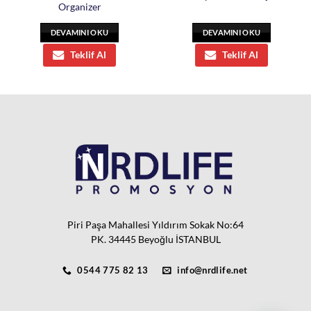
Organizer
DEVAMINI OKU
DEVAMINI OKU
Teklif Al
Teklif Al
Piri Paşa Mahallesi Yıldırım Sokak No:64
PK. 34445 Beyoğlu İSTANBUL
0544 775 82 13
info@nrdlife.net